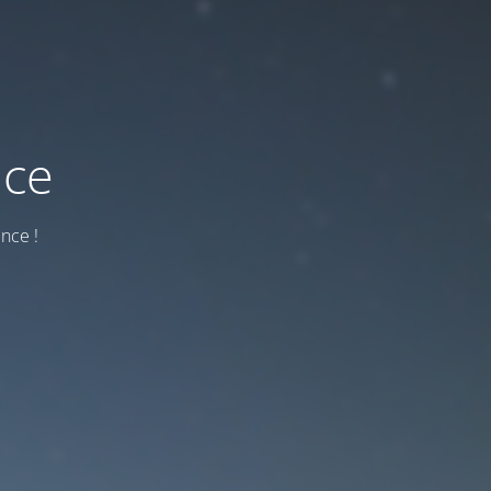
nce
nce !