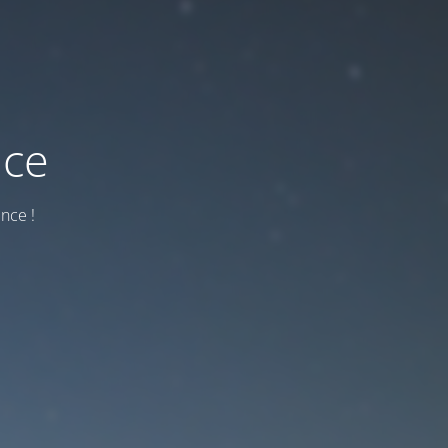
nce
nce !