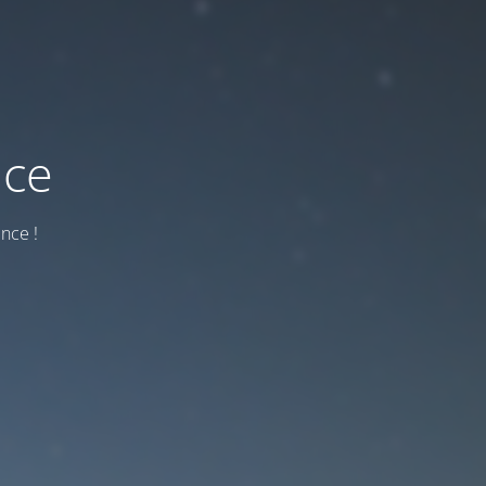
nce
nce !