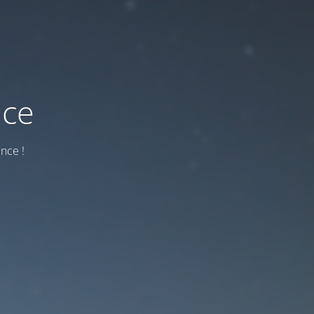
nce
nce !