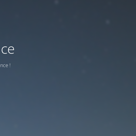
nce
nce !