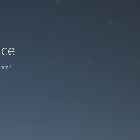
nce
nce !