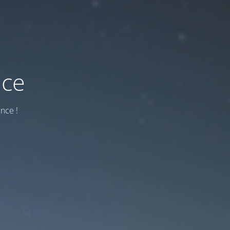
nce
nce !